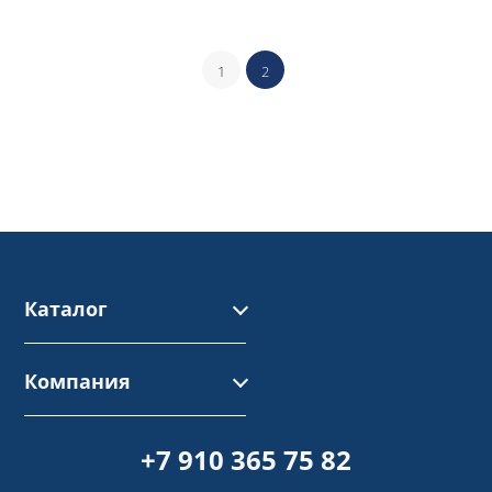
1
2
Каталог
ИСО
Компания
Контакты
Политика качества
Реквизиты
+7 910 365 75 82
Политика в области
Связаться с нами